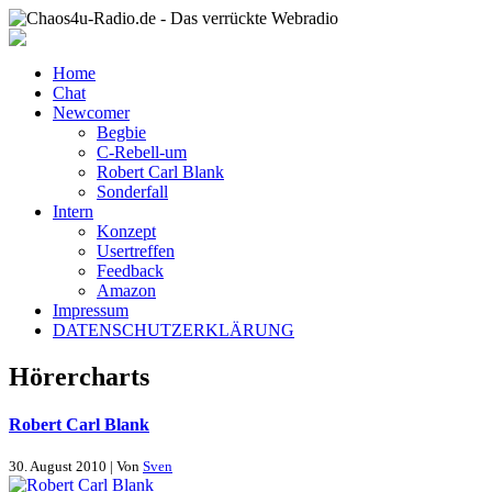
Home
Chat
Newcomer
Begbie
C-Rebell-um
Robert Carl Blank
Sonderfall
Intern
Konzept
Usertreffen
Feedback
Amazon
Impressum
DATENSCHUTZERKLÄRUNG
Hörercharts
Robert Carl Blank
30. August 2010 | Von
Sven